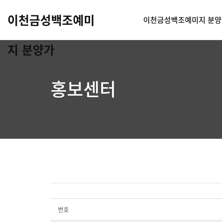
이천금성백조예미
이천금성백조예미지 분양
지 분양가
홍보센터
번호