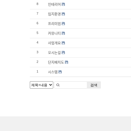
인테리어
8
입지환경
7
프리미엄
6
커뮤니티
5
사업개요
4
오시는길
3
단지배치도
2
시스템
1
검색