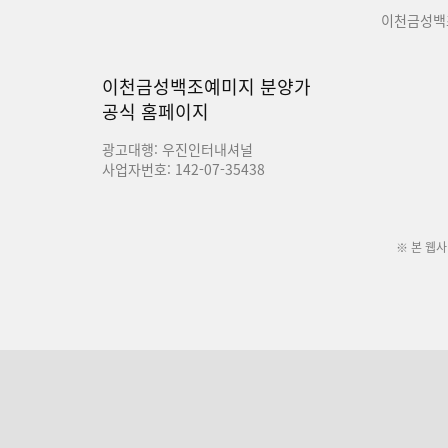
이천금성백
이천금성백조예미지 분양가
공식 홈페이지
광고대행: 우진인터내셔널
사업자번호: 142-07-35438
※ 본 웹