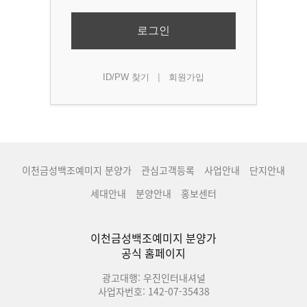
로그인
|
ID/PW 찾기
회원가입
이천금성백조예미지 분양가
관심고객등록
사업안내
단지안내
세대안내
분양안내
홍보센터
이천금성백조예미지 분양가
공식 홈페이지
광고대행: 우진인터내셔널
사업자번호: 142-07-35438