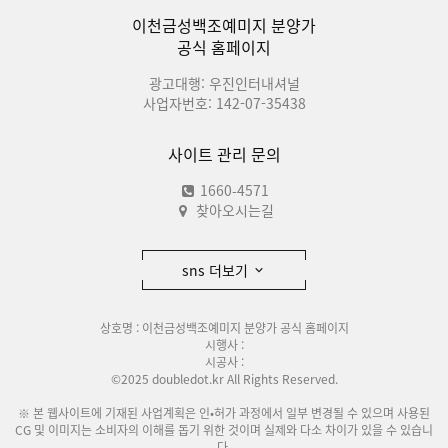
이천금성백조예미지 분양가
공식 홈페이지
광고대행: 우진인터내셔널
사업자번호: 142-07-35438
사이트 관리 문의
1660-4571
찾아오시는길
sns 더보기
상호명 : 이천금성백조예미지 분양가 공식 홈페이지
시행사 :
시공사 :
©2025 doubledot.kr All Rights Reserved.
※ 본 웹사이트에 기재된 사업계획은 인•허가 과정에서 일부 변경될 수 있으며 사용된
CG 및 이미지는 소비자의 이해를 돕기 위한 것이며 실제와 다소 차이가 있을 수 있습니
다.