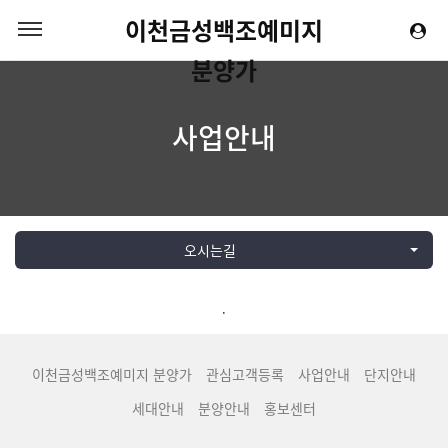
이천금성백조예미지
분양가
사업안내
오시는길
.
이천금성백조예미지 분양가
관심고객등록
사업안내
단지안내
세대안내
분양안내
홍보센터