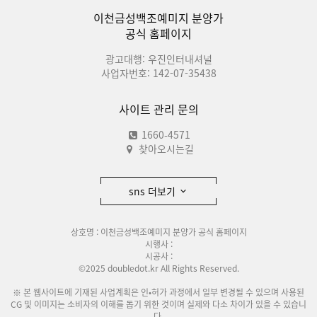
이천금성백조예미지 분양가
공식 홈페이지
광고대행: 우진인터내셔널
사업자번호: 142-07-35438
사이트 관리 문의
1660-4571
찾아오시는길
sns 더보기
상호명 : 이천금성백조예미지 분양가 공식 홈페이지
시행사 :
시공사 :
©2025 doubledot.kr All Rights Reserved.
※ 본 웹사이트에 기재된 사업계획은 인•허가 과정에서 일부 변경될 수 있으며 사용된
CG 및 이미지는 소비자의 이해를 돕기 위한 것이며 실제와 다소 차이가 있을 수 있습니
다.