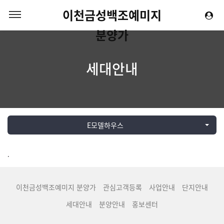
이천금성백조예미지
분양가
세대안내
E모델하우스
.
이천금성백조예미지 분양가
관심고객등록
사업안내
단지안내
세대안내
분양안내
홍보센터