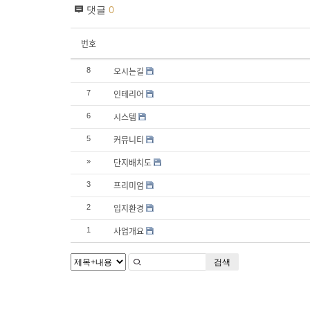
댓글
0
번호
오시는길
8
인테리어
7
시스템
6
커뮤니티
5
단지배치도
»
프리미엄
3
입지환경
2
사업개요
1
검색