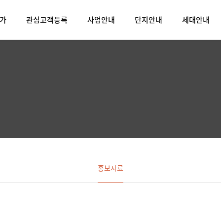
가
관심고객등록
사업안내
단지안내
세대안내
홍보자료