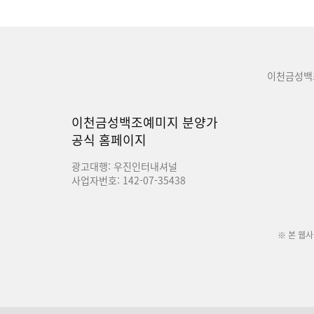
이천금성백
이천금성백조예미지 분양가
공식 홈페이지
광고대행: 우진인터내셔널
사업자번호: 142-07-35438
※ 본 웹