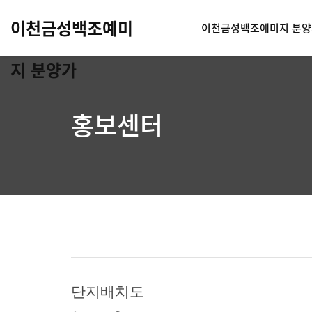
이천금성백조예미
이천금성백조예미지 분양
지 분양가
홍보센터
단지배치도