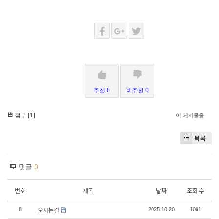
추천 0
비추천 0
첨부 [
1
]
이 게시물을
목록
댓글
0
번호
제목
날짜
조회 수
오시는길
8
2025.10.20
1091