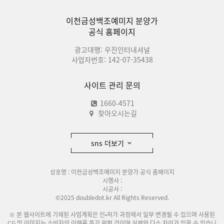
이천금성백조예미지 분양가
공식 홈페이지
광고대행: 우진인터내셔널
사업자번호: 142-07-35438
사이트 관리 문의
1660-4571
찾아오시는길
sns 더보기
상호명 : 이천금성백조예미지 분양가 공식 홈페이지
시행사 :
시공사 :
©2025 doubledot.kr All Rights Reserved.
※ 본 웹사이트에 기재된 사업계획은 인•허가 과정에서 일부 변경될 수 있으며 사용된
CG 및 이미지는 소비자의 이해를 돕기 위한 것이며 실제와 다소 차이가 있을 수 있습니